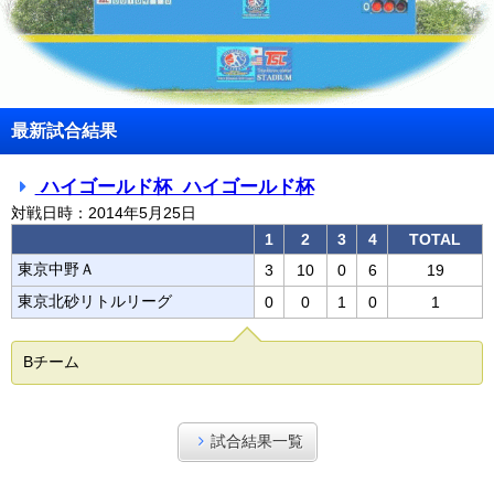
最新試合結果
ハイゴールド杯 ハイゴールド杯
対戦日時：2014年5月25日
1
2
3
4
TOTAL
東京中野Ａ
3
10
0
6
19
東京北砂リトルリーグ
0
0
1
0
1
Bチーム
試合結果一覧